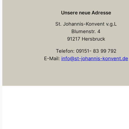
Unsere neue Adresse
St. Johannis-Konvent v.g.L
Blumenstr. 4
91217 Hersbruck
Telefon: 09151- 83 99 792
E-Mail:
info@st-johannis-konvent.de