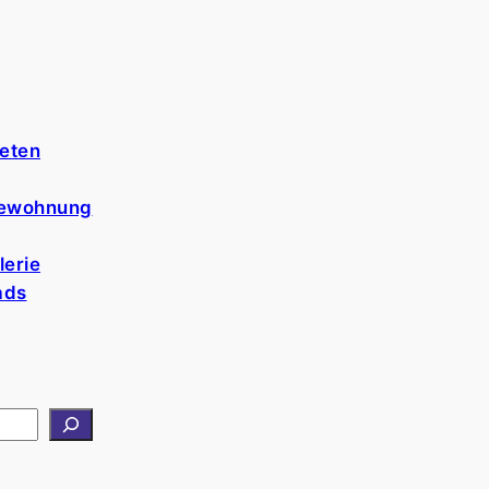
ieten
tewohnung
lerie
ads
nt.de