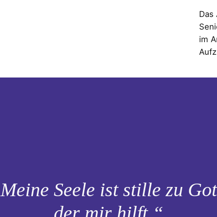
Das
Seni
im A
Aufz
Meine Seele ist stille zu Got
der mir hilft.“