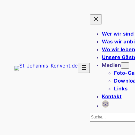
Wer wir sind
Was wir anb
Wo wir leben
Unsere Gäs
Medien
Foto-Ga
Downlo
Links
Kontakt
info@st-johannis-konve
Suchen